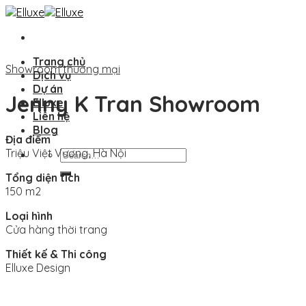
Skip
to
content
Trang chủ
Showroom thương mại
Dịch vụ
Dự án
Jenny K Tran Showroom
Elluxe
Liên hệ
Blog
Địa điểm
Triệu Việt Vương, Hà Nội
Search
for:
Tổng diện tích
150 m2
Loại hình
Cửa hàng thời trang
Thiết kế & Thi công
Elluxe Design