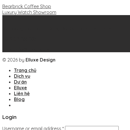
Bearbrick Coffee Shop
Luxury Watch Showroom
09 Hoang Cau Lane | Dong Da Dis | Hanoi | Vietnam
+849 02 266 885
Elluxe.info@gmail.com
© 2026 by
Elluxe Design
Trang chủ
Dịch vụ
Dự án
Elluxe
Liên hệ
Blog
Login
Username or email address
*