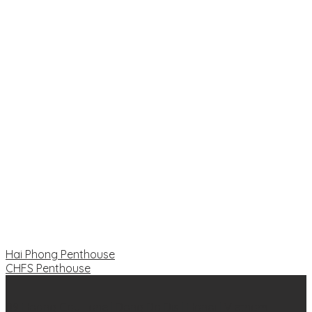
Hai Phong Penthouse
CHFS Penthouse
09 Hoang Cau Lane | Dong Da Dis | Hanoi | Vietnam