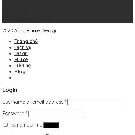
+849 02 266 885
Elluxe.info@gmail.com
© 2026 by
Elluxe Design
Trang chủ
Dịch vụ
Dự án
Elluxe
Liên hệ
Blog
Login
Username or email address
*
Password
*
Remember me
Log in