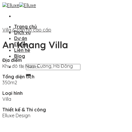
Skip
to
content
Trang chủ
Villa & căn hộ cao cấp
Dịch vụ
Dự án
An Khang Villa
Elluxe
Liên hệ
Blog
Địa điểm
Khu đô thị Nam Cường, Hà Đông
Search
for:
Tổng diện tích
350m2
Loại hình
Villa
Thiết kế & Thi công
Elluxe Design