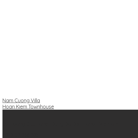
Nam Cuong Villa
Hoan Kiem Townhouse
09 Hoang Cau Lane | Dong Da Dis | Hanoi | Vietnam
+849 02 266 885